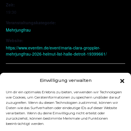
Zeit:
19:30
Veranstaltungskategorie:
Mehrjungfrau
Website:
https://www.eventim.de/event/maria-clara-groppler-
mehrjungfrau-2026-helmut-list-halle-detroit-19399661/
Wien
Hannover (ausverkauft)
Einwilligung verwalten
Um dir ein optimales Erlebnis zu bieten, verwenden wir Technologien
wie Cookies, um Geräteinformationen zu speichern und/oder darauf
zuzugreifen. Wenn du diesen Technologien zustimmst, können wir
Daten wie das Surfverhalten oder eindeutige IDs auf dieser Website
verarbeiten. Wenn du deine Einwillligung nicht erteilst oder
zurückziehst, können bestimmte Merkmale und Funktionen
beeinträchtigt werden.