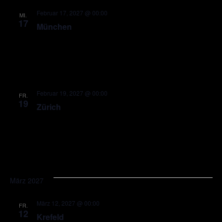
Februar 17, 2027 @ 00:00
MI.
17
München
Februar 19, 2027 @ 00:00
FR.
19
Zürich
März 2027
März 12, 2027 @ 00:00
FR.
12
Krefeld