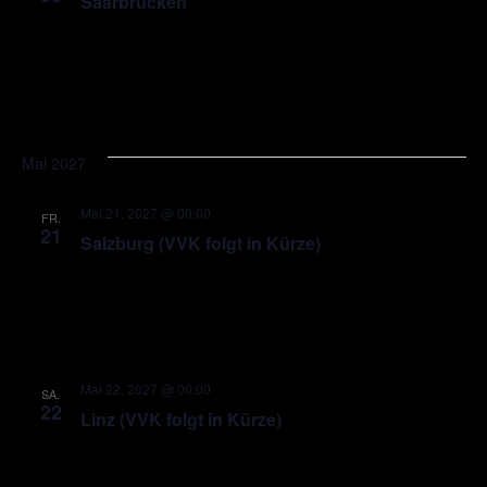
Saarbrücken
Mai 2027
Mai 21, 2027 @ 00:00
FR.
21
Salzburg (VVK folgt in Kürze)
Mai 22, 2027 @ 00:00
SA.
22
Linz (VVK folgt in Kürze)