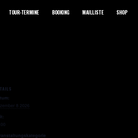
TOUR-TERMINE
BOOKING
MAILLISTE
SHOP
TAILS
tum:
zember 8 2026
it:
:00
ranstaltungskategorie