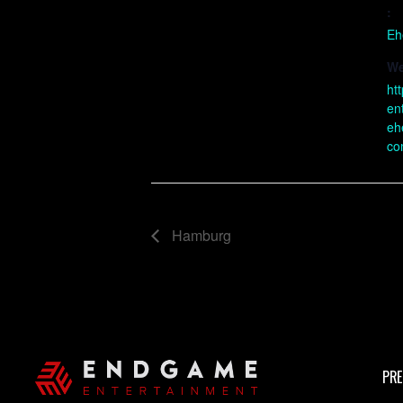
:
Eh
We
ht
en
eh
co
Hamburg
PRE