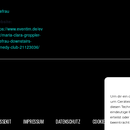
efrau
bsite:
tps://www.eventim.de/ev
t/maria-clara-groppler-
efrau-downstairs-
medy-club-21123036/
Um dir ein 
um Gerätei
diesen Tech
eindeutige 
erteilst od
SSEKIT
IMPRESSUM
DATENSCHUTZ
COOKIE-RICHTLINIE (EU
beeinträcht