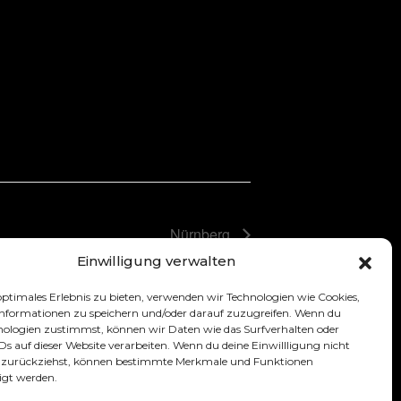
Nürnberg
Einwilligung verwalten
optimales Erlebnis zu bieten, verwenden wir Technologien wie Cookies,
nformationen zu speichern und/oder darauf zuzugreifen. Wenn du
nologien zustimmst, können wir Daten wie das Surfverhalten oder
IDs auf dieser Website verarbeiten. Wenn du deine Einwillligung nicht
er zurückziehst, können bestimmte Merkmale und Funktionen
)
© 2026 Maria Clara Groppler
igt werden.