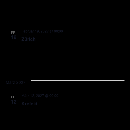
Februar 19, 2027 @ 00:00
FR.
19
Zürich
März 2027
März 12, 2027 @ 00:00
FR.
12
Krefeld