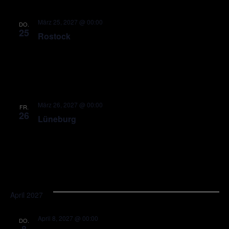
März 25, 2027 @ 00:00
DO.
25
Rostock
März 26, 2027 @ 00:00
FR.
26
Lüneburg
April 2027
April 8, 2027 @ 00:00
DO.