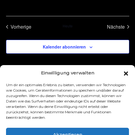
Vorherige
Heute
Nächste
Veranstaltungen
Veransta
Kalender abonnieren
Einwilligung verwalten
Um dir ein optimales Erlebnis zu bieten, verwenden wir Technologien
wie Cookies, um Geräteinformationen zu speichern und/oder darauf
zuzugreifen. Wenn du diesen Technologien zustimmst, können wir
Daten wie das Surfverhalten oder eindeutige IDs auf dieser Website
verarbeiten. Wenn du deine Einwillligung nicht erteilst oder
zurückziehst, können bestimmte Merkmale und Funktionen
beeinträchtigt werden.
Akzeptieren