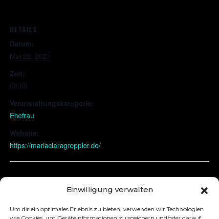
DETAILS
Datum:
Mai 22, 2027
Zeit:
00:00
Veranstaltungskategorie:
Ehefrau
Website:
https://mariaclaragroppler.de/
Salzburg (VVK folgt in Kürze)
Wien
Einwilligung verwalten
Um dir ein optimales Erlebnis zu bieten, verwenden wir Technologien
wie Cookies, um Geräteinformationen zu speichern und/oder darauf