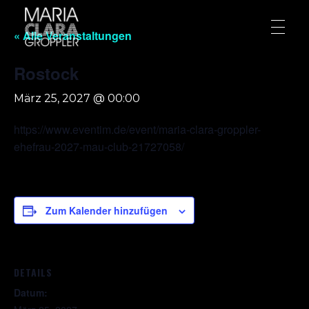
« Alle Veranstaltungen
Rostock
März 25, 2027 @ 00:00
https://www.eventim.de/event/maria-clara-groppler-
ehefrau-2027-mau-club-21727058/
Zum Kalender hinzufügen
DETAILS
Datum: