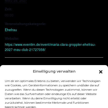
März 25, 2027
Zeit:
00:00
Veranstaltungskategorie:
Ehefrau
Website:
https://www.eventim.de/event/maria-clara-groppler-ehefrau-
2027-mau-club-21727058/
Krefeld
Lüneburg
Einwilligung verwalten
Um dir ein optimales Erlebnis zu bieten, verwenden wir Technologien
wie Cookies, um Geräteinformationen zu speichern und/oder darauf
zuzugreifen. Wenn du diesen Technologien zustimmst, können wir
Daten wie das Surfverhalten oder eindeutige IDs auf dieser Website
verarbeiten. Wenn du deine Einwillligung nicht erteilst oder
zurückziehst, können bestimmte Merkmale und Funktionen
beeinträchtigt werden.