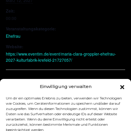
März 12, 2027
Zeit:
00:00
Veranstaltungskategorie:
Ehefrau
Website:
https://www.eventim.de/event/maria-clara-groppler-ehefrau-
2027-kulturfabrik-krefeld-21727057/
Zürich
Rostock
Einwilligung verwalten
Um dir ein optimales Erlebnis zu bieten, verwenden wir Technologien
wie Cookies, um Geräteinformationen zu speichern und/oder darauf
zuzugreifen. Wenn du diesen Technologien zustimmst, können wir
Daten wie das Surfverhalten oder eindeutige IDs auf dieser Website
verarbeiten. Wenn du deine Einwillligung nicht erteilst oder
zurückziehst, können bestimmte Merkmale und Funktionen
beeinträchtigt werden.