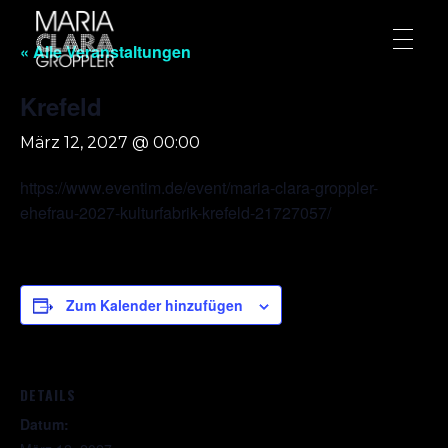
« Alle Veranstaltungen
Krefeld
März 12, 2027 @ 00:00
https://www.eventim.de/event/maria-clara-groppler-
ehefrau-2027-kulturfabrik-krefeld-21727057/
Zum Kalender hinzufügen
DETAILS
Datum: