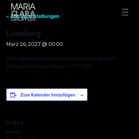
« Alle Veranstaltungen
Lüneburg
März 26, 2027 @ 00:00
https://www.eventim.de/event/maria-clara-groppler-
ehefrau-2027-salon-hansen-21727059/
Zum Kalender hinzufügen
DETAILS
Datum: