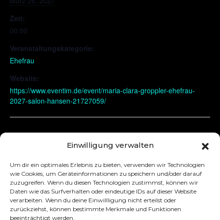
März 26, 2027
Zeit:
00:00
Veranstaltungskategorie:
Ehefrau
Website:
https://www.eventim.de/event/maria-clara-groppler-ehefrau-
2027-salon-hansen-21727059/
Rostock
Lübeck
Einwilligung verwalten
Um dir ein optimales Erlebnis zu bieten, verwenden wir Technologien
wie Cookies, um Geräteinformationen zu speichern und/oder darauf
zuzugreifen. Wenn du diesen Technologien zustimmst, können wir
Daten wie das Surfverhalten oder eindeutige IDs auf dieser Website
verarbeiten. Wenn du deine Einwillligung nicht erteilst oder
zurückziehst, können bestimmte Merkmale und Funktionen
beeinträchtigt werden.