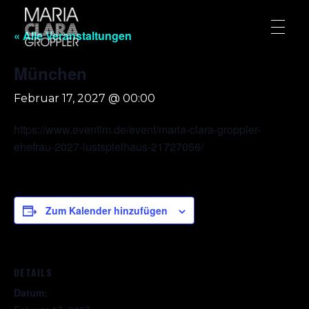
« Alle Veranstaltungen
München
Februar 17, 2027 @ 00:00
https://www.eventim.de/event/maria-clara-groppler-
ehefrau-2027-lustspielhaus-21727056/
Zum Kalender hinzufügen
DETAILS
Datum: