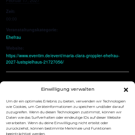
Februar 17, 2027
Zeit:
00:00
Veranstaltungskategorie:
Ehefrau
Website:
https://www.eventim.de/event/maria-clara-groppler-ehefrau-
2027-lustspielhaus-21727056/
Nürnberg
Zürich
Einwilligung verwalten
Um dir ein optimales Erlebnis zu bieten, verwenden wir Technologien
wie Cookies, um Geräteinformationen zu speichern und/oder darauf
zuzugreifen. Wenn du diesen Technologien zustimmst, können wir
Daten wie das Surfverhalten oder eindeutige IDs auf dieser Website
verarbeiten. Wenn du deine Einwillligung nicht erteilst oder
zurückziehst, können bestimmte Merkmale und Funktionen
beeinträchtigt werden.