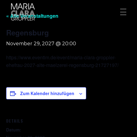
« Alle Veranstaltungen
Regensburg
November 29, 2027 @ 20:00
https://www.eventim.de/event/maria-clara-groppler-
ehefrau-2027-alte-maelzerei-regensburg-21727197/
Zum Kalender hinzufügen
DETAILS
Datum: