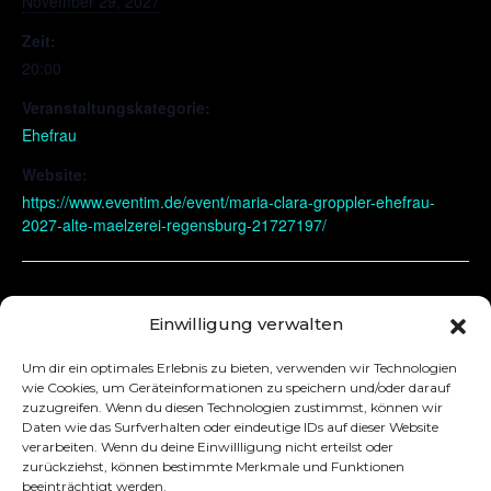
November 29, 2027
Zeit:
20:00
Veranstaltungskategorie:
Ehefrau
Website:
https://www.eventim.de/event/maria-clara-groppler-ehefrau-
2027-alte-maelzerei-regensburg-21727197/
Kempten
Einwilligung verwalten
Um dir ein optimales Erlebnis zu bieten, verwenden wir Technologien
wie Cookies, um Geräteinformationen zu speichern und/oder darauf
zuzugreifen. Wenn du diesen Technologien zustimmst, können wir
Daten wie das Surfverhalten oder eindeutige IDs auf dieser Website
verarbeiten. Wenn du deine Einwillligung nicht erteilst oder
zurückziehst, können bestimmte Merkmale und Funktionen
beeinträchtigt werden.