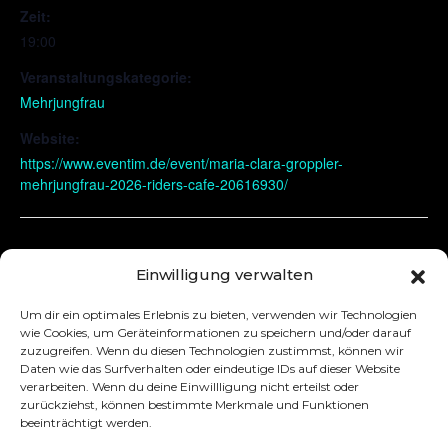
Zeit:
19:00
Veranstaltungskategorie:
Mehrjungfrau
Website:
https://www.eventim.de/event/maria-clara-groppler-
mehrjungfrau-2026-riders-cafe-20616930/
Schwerte
Kiel
Einwilligung verwalten
Um dir ein optimales Erlebnis zu bieten, verwenden wir Technologien
wie Cookies, um Geräteinformationen zu speichern und/oder darauf
zuzugreifen. Wenn du diesen Technologien zustimmst, können wir
Daten wie das Surfverhalten oder eindeutige IDs auf dieser Website
verarbeiten. Wenn du deine Einwillligung nicht erteilst oder
zurückziehst, können bestimmte Merkmale und Funktionen
beeinträchtigt werden.