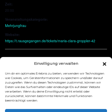
Zeit:
20:00
Veranstaltungskategorie:
Mehrjungfrau
Website:
https://t.rausgegangen.de/tickets/maria-clara-groppler-42
Erfurt
Dresden
Einwilligung verwalten
Um dir ein optimales Erlebnis zu bieten, verwenden wir Technologien
wie Cookies, um Geräteinformationen zu speichern und/oder darauf
zuzugreifen. Wenn du diesen Technologien zustimmst, können wir
Daten wie das Surfverhalten oder eindeutige IDs auf dieser Website
verarbeiten. Wenn du deine Einwillligung nicht erteilst oder
zurückziehst, können bestimmte Merkmale und Funktionen
beeinträchtigt werden.