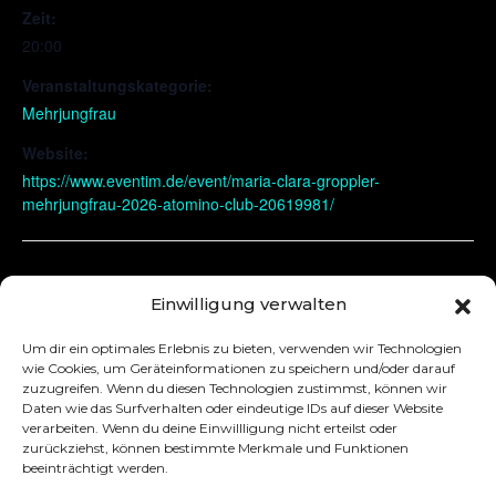
Zeit:
20:00
Veranstaltungskategorie:
Mehrjungfrau
Website:
https://www.eventim.de/event/maria-clara-groppler-
mehrjungfrau-2026-atomino-club-20619981/
Oberhausen
Jena
Einwilligung verwalten
Um dir ein optimales Erlebnis zu bieten, verwenden wir Technologien
wie Cookies, um Geräteinformationen zu speichern und/oder darauf
zuzugreifen. Wenn du diesen Technologien zustimmst, können wir
Daten wie das Surfverhalten oder eindeutige IDs auf dieser Website
verarbeiten. Wenn du deine Einwillligung nicht erteilst oder
zurückziehst, können bestimmte Merkmale und Funktionen
beeinträchtigt werden.