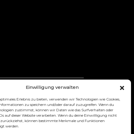
Einwilligung verwalten
Chemnitz
optimales Erlebnis zu bieten, verwenden wir Technologien wie Cookies,
nformationen zu speichern und/oder darauf zuzugreifen. Wenn du
nologien zustimmst, können wir Daten wie das Surfverhalten oder
IDs auf dieser Website verarbeiten. Wenn du deine Einwillligung nicht
er zurückziehst, können bestimmte Merkmale und Funktionen
igt werden.