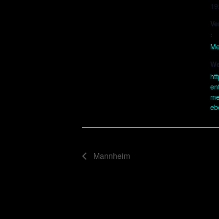
19
Ve
:
Me
We
ht
en
me
eb
Mannheim