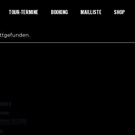
TOUR-TERMINE
BOOKING
MAILLISTE
SHOP
attgefunden.
TAILS
tum:
bruar 22 2026
it: