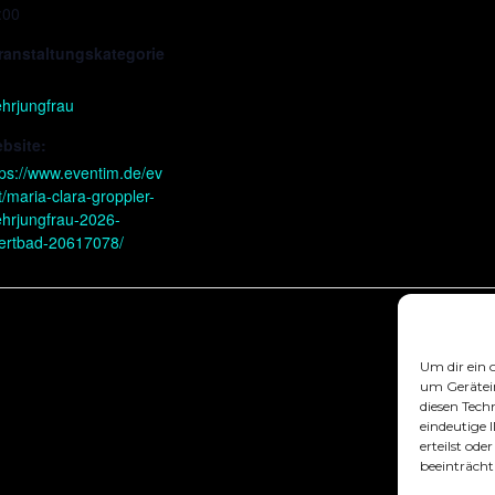
:00
ranstaltungskategorie
hrjungfrau
bsite:
tps://www.eventim.de/ev
t/maria-clara-groppler-
hrjungfrau-2026-
ertbad-20617078/
Um dir ein 
um Gerätei
diesen Tech
eindeutige 
erteilst od
beeinträcht