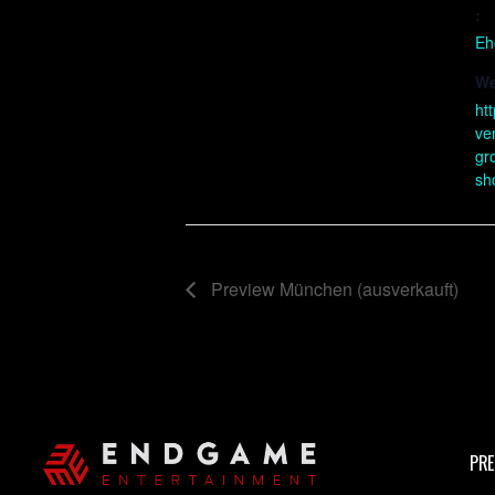
:
Eh
We
ht
ve
gr
sh
Preview München (ausverkauft)
PRE