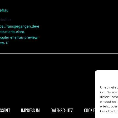
efrau
bsite:
tps://rausgegangen.de/e
nts/maria-clara-
oppler-ehefrau-preview-
ow-1/
Um dir ein 
um Gerätei
diesen Tech
eindeutige 
erteilst od
SSEKIT
IMPRESSUM
DATENSCHUTZ
COOKIE-RICHTLINIE (EU
beeinträcht