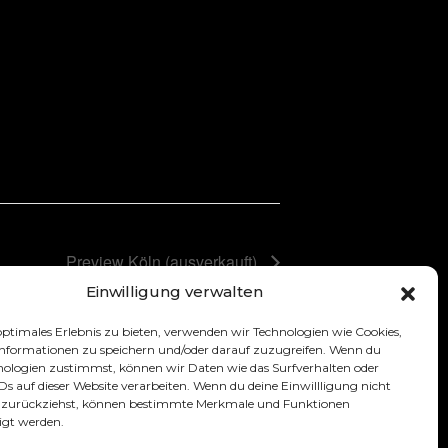
Preview Köln (ausverkauft)
Einwilligung verwalten
optimales Erlebnis zu bieten, verwenden wir Technologien wie Cookies,
nformationen zu speichern und/oder darauf zuzugreifen. Wenn du
nologien zustimmst, können wir Daten wie das Surfverhalten oder
IDs auf dieser Website verarbeiten. Wenn du deine Einwillligung nicht
er zurückziehst, können bestimmte Merkmale und Funktionen
)
© 2026 Maria Clara Groppler
igt werden.