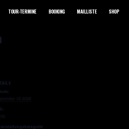
TOUR-TERMINE
BOOKING
MAILLISTE
SHOP
n
TAILS
tum:
ptember 18 2026
it:
:00
ranstaltungskategorie